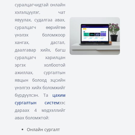
суралцагчидтай онлайн
хэлэлцүүлэг, чат
явуулах, судалгаа авах,
суралцагч өөрийгөө
үнэлэх боломжоор
хангах, дасгал,
даалгавар хийх, багш
суралцагч харилцан
эргэх холбоотой
ажиллах, сургалтын
явцын болоод эцсийн
үнэлгээ хийх боломжийг
бүрдүүлсэн. Та
цахим
сургалтын систем
ээс
дараах 4 мэдээллийг
авах боломжтой:
Онлайн сургалт