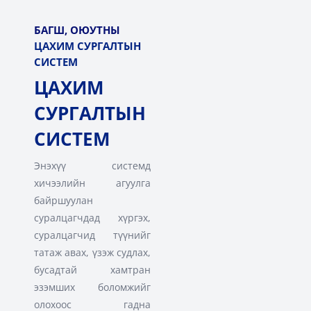
БАГШ, ОЮУТНЫ
ЦАХИМ СУРГАЛТЫН
СИСТЕМ
ЦАХИМ
СУРГАЛТЫН
СИСТЕМ
Энэхүү системд
хичээлийн агуулга
байршуулан
суралцагчдад хүргэх,
суралцагчид түүнийг
татаж авах, үзэж судлах,
бусадтай хамтран
эзэмших боломжийг
олохоос гадна