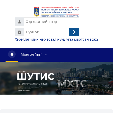
Үндсэн агуулга руу шилжих
Нууц
Нэвтрэх
үг
Хэрэглэгчийн нэр эсвэл нууц үгээ мартсан эсэх?
Монгол ‎(mn)‎
Блокууд