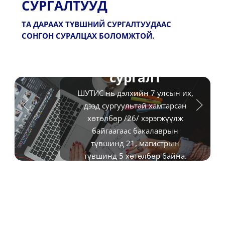
СУРГАЛТУУД
ТА ДАРААХ ТҮВШНИЙ СУРГАЛТУУДААС
СОНГОН СУРАЛЦАХ БОЛОМЖТОЙ.
Бакалаврын
сургалт
ШУТИС нь дэлхийн 7 улсын их,
дээд сургуультай хамтарсан
хөтөлбөр /26/ хэрэгжүүлж
байгаагаас бакалаврын
түвшинд 21, магистрын
түвшинд 5 хөтөлбөр байна.
Дэлгэрэнгүй