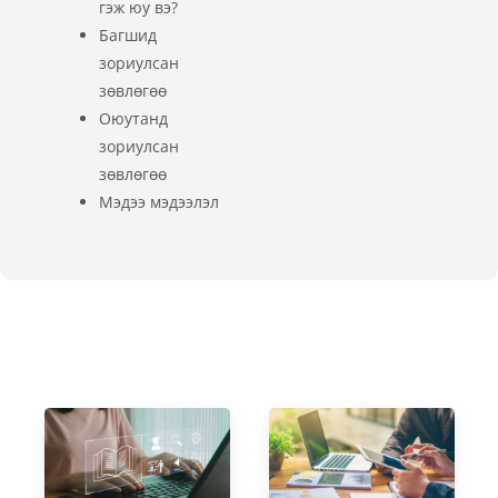
гэж юу вэ?
Багшид
зориулсан
зөвлөгөө
Оюутанд
зориулсан
зөвлөгөө
Мэдээ мэдээлэл