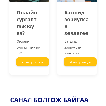
Онлайн
Багшид
сургалт
зориулса
гэж юу
н
вэ?
зөвлөгөө
Онлайн
Багшид
сургалт гэж юу
зориулсан
вэ?
зөвлөгөө
Дэлгэрэнгүй
Дэлгэрэнгүй
САНАЛ БОЛГОЖ БАЙГАА