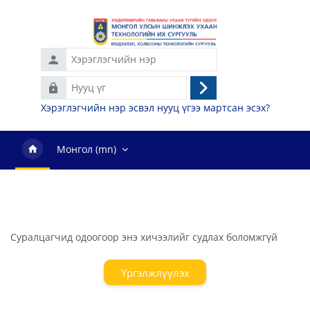
Үндсэн агуулга руу шилжих
Нууц
Нэвтрэх
үг
Хэрэглэгчийн нэр эсвэл нууц үгээ мартсан эсэх?
Монгол ‎(mn)‎
Суралцагчид одоогоор энэ хичээлийг судлах боломжгүй
Үргэлжлүүлэх